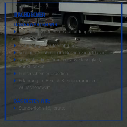
DACHDECKER
DAS ERWARTEN WIR:
Abgeschlossene Berufsausbildung als
Dachdecker
mehrjährige Berufserfahrung
sehr gute Erfahrung im Bereich Ziegeldächer
selbstständiges Arbeiten, Zuverlässigkeit,
Pünktlichkeit
Führerschein erforderlich
Erfahrung im Bereich Klempnerarbeiten
wünschenswert
DAS BIETEN WIR:
Stundenlohn 16,- brutto