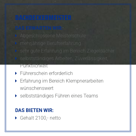
DACHDECKERMEISTER
DAS ERWARTEN WIR:
Abgeschlossene Meisterschule
mehrjährige Berufserfahrung
sehr gute Erfahrung im Bereich Ziegeldächer
selbstständiges Arbeiten, Zuverlässigkeit,
Pünktlichkeit
Führerschein erforderlich
Erfahrung im Bereich Klempnerarbeiten
wünschenswert
selbstständiges Führen eines Teams
DAS BIETEN WIR:
Gehalt 2100,- netto