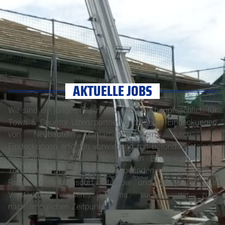
AKTUELLE JOBS
Wir sind ein junges Team und arbeiten hauptsächlich für
Town & Country Lizenzpartner, und führen Eindeckungen
von Neubauten (Einfamilienhäusern) durch. Die
Eindeckungen erfolgen vorwiegend mit Betondachsteinen,
es erfolgen aber auch ab und an Eindeckungen mit
Tonziegeln. Unsere Baustellen befinden sich im Berliner
Raum, wie Rangsdorf, Mahlow und Brieselang. Zur
Verstärkung unseres Teams suchen wir zum
nächstmöglichen Zeitpunkt: