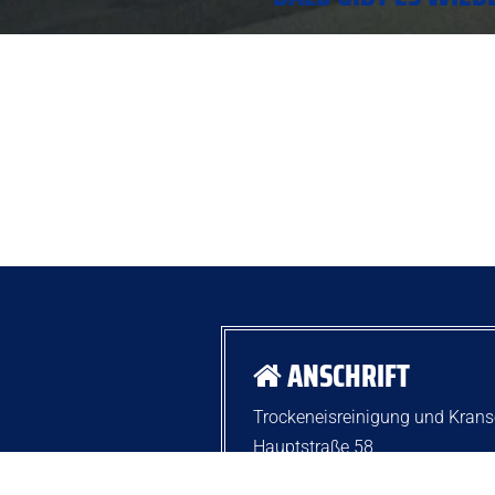
ANSCHRIFT
Trockeneisreinigung und Krans
Hauptstraße 58
14793
Gräben