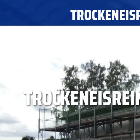
TROCKENEIS
START
KRANSERVICE
TROCKENEISREI