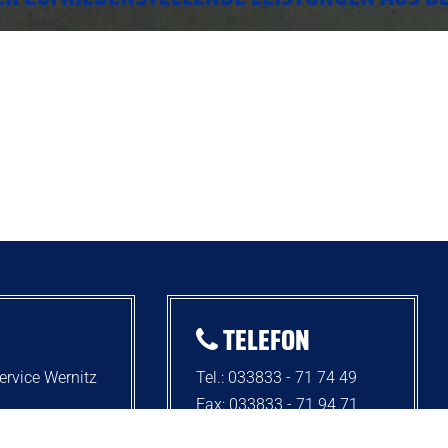
TELEFON
ervice Wernitz
Tel.: 033833 - 71 74 49
Fax: 033833 - 71 94 71
Mobil: 0176 - 30 31 42 05